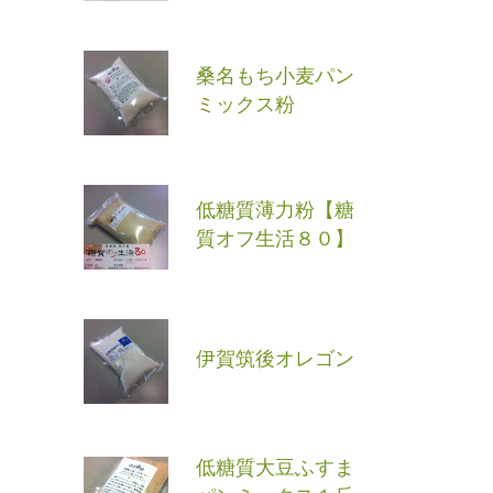
桑名もち小麦パン
ミックス粉
低糖質薄力粉【糖
質オフ生活８０】
伊賀筑後オレゴン
低糖質大豆ふすま