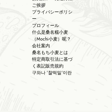
ご挨拶
プライバシーポリシ
ー
プロフィール
什么是桑名糯小麦
（Mochi小麦）呢？
会社案内
桑名もち小麦とは
特定商取引法に基づ
く表記販売規約
구와나 ’찰떡밀’이란