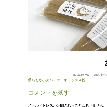
By
sozaiya
2021年
投
桑名もち小麦パンケーキミックス粉
稿
コメントを残す
ナ
メールアドレスが公開されることはありません。