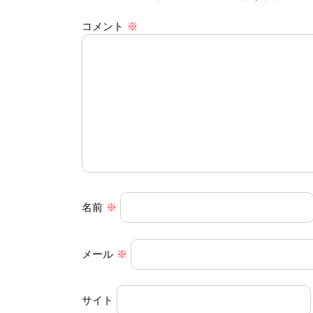
ビ
コメント
※
ゲ
ー
シ
ョ
ン
名前
※
メール
※
サイト