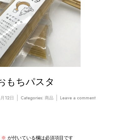
おもちパスタ
on
3月12日
Categories:
商品
Leave a comment
お
も
ち
パ
ス
タ
※
が付いている欄は必須項目です